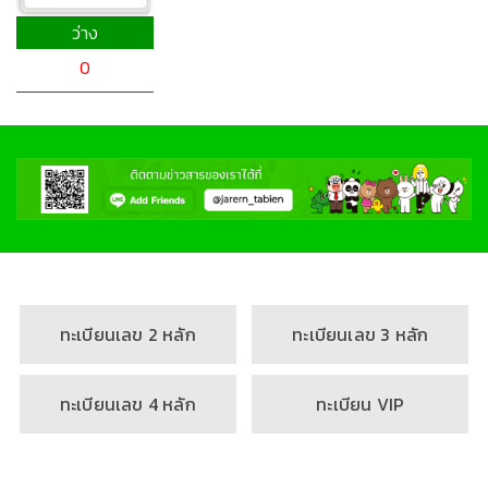
ว่าง
0
ทะเบียนเลข 2 หลัก
ทะเบียนเลข 3 หลัก
ทะเบียนเลข 4 หลัก
ทะเบียน VIP