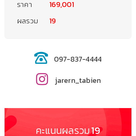
ราคา
169,001
ผลรวม
19
097-837-4444
jarern_tabien
คะแนนผลรวม
19