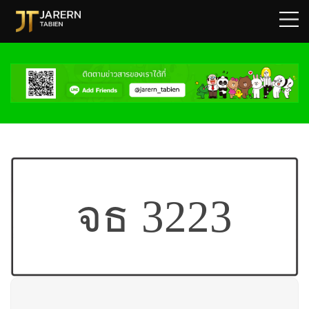
จธ 3223