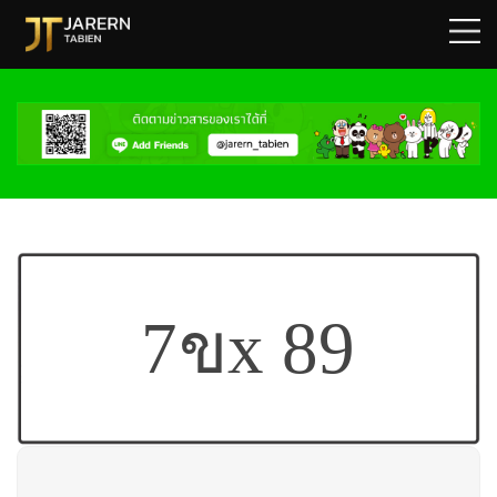
7ขx 89