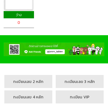
ว่าง
0
ทะเบียนเลข 2 หลัก
ทะเบียนเลข 3 หลัก
ทะเบียนเลข 4 หลัก
ทะเบียน VIP