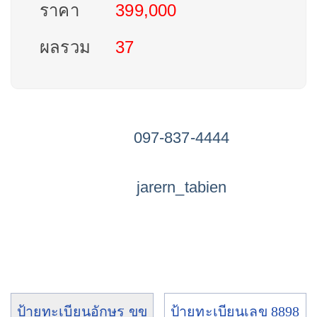
ราคา
399,000
ผลรวม
37
097-837-4444
jarern_tabien