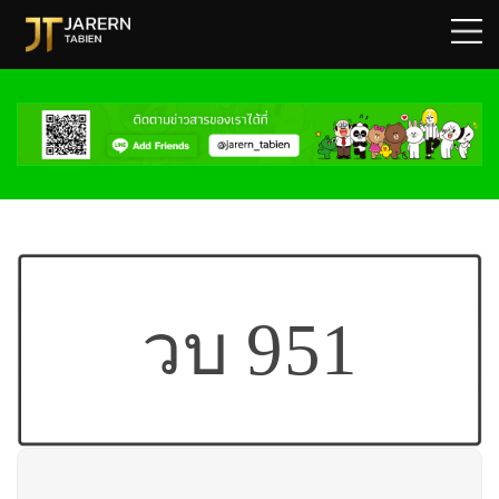
วบ 951