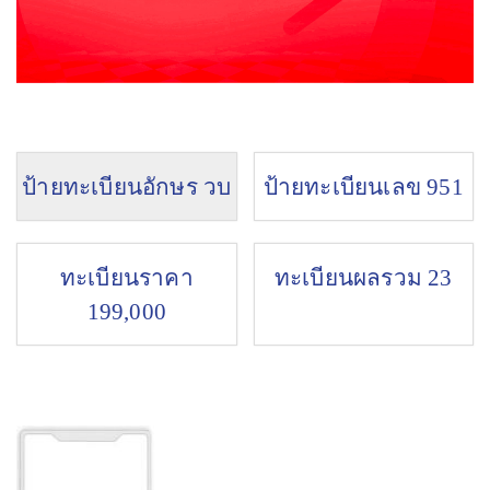
ป้ายทะเบียนอักษร วบ
ป้ายทะเบียนเลข 951
ทะเบียนราคา
ทะเบียนผลรวม 23
199,000