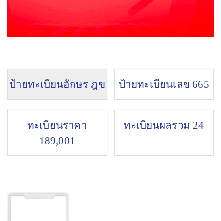
ป้ายทะเบียนอักษร ฎข
ป้ายทะเบียนเลข 665
ทะเบียนราคา
ทะเบียนผลรวม 24
189,001