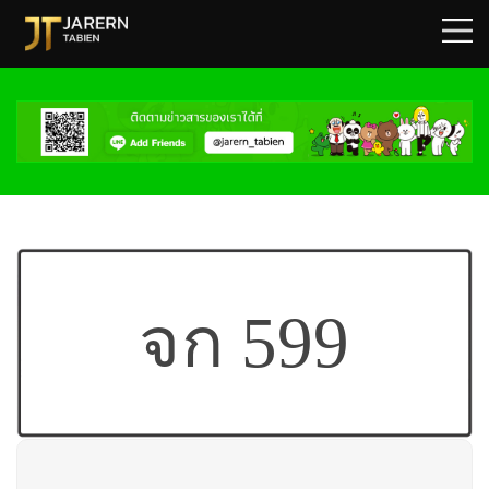
จก 599