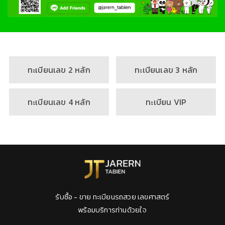
ทะเบียนเลข 2 หลัก
ทะเบียนเลข 3 หลัก
ทะเบียนเลข 4 หลัก
ทะเบียน VIP
รับซื้อ - ขาย ทะเบียนรถสวย เลขศาสตร์
พร้อมบริการท่านด้วยใจ