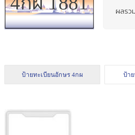
4กผ 1881
ผลรว
ป้ายทะเบียนอักษร 4กผ
ป้า