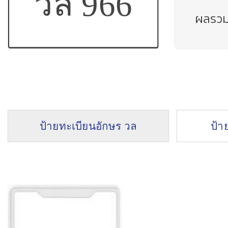
วล 966
ผลรว
ป้ายทะเบียนอักษร วล
ป้า