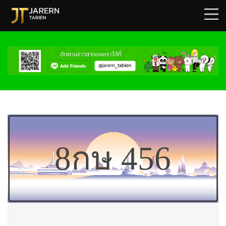
8กษ 456