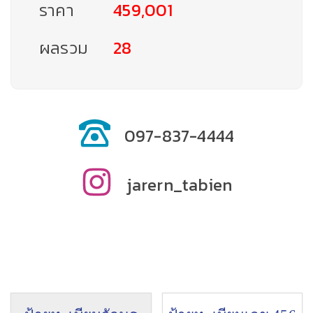
ราคา
459,001
ผลรวม
28
097-837-4444
jarern_tabien