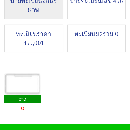
ป้ายทะเบียนอักษร
ป้ายทะเบียนเลข 456
8กษ
ทะเบียนราคา
ทะเบียนผลรวม 0
459,001
ว่าง
0