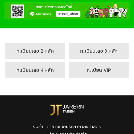
ทะเบียนเลข 2 หลัก
ทะเบียนเลข 3 หลัก
ทะเบียนเลข 4 หลัก
ทะเบียน VIP
รับซื้อ - ขาย ทะเบียนรถสวย เลขศาสตร์